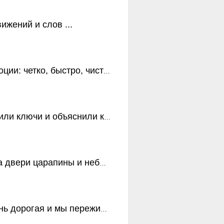
ижений и слов ...
: четко, быстро, чисто ...
и объяснили как пользоваться ...
арапины и небольшие зацепки ...
орогая и мы переживали ...