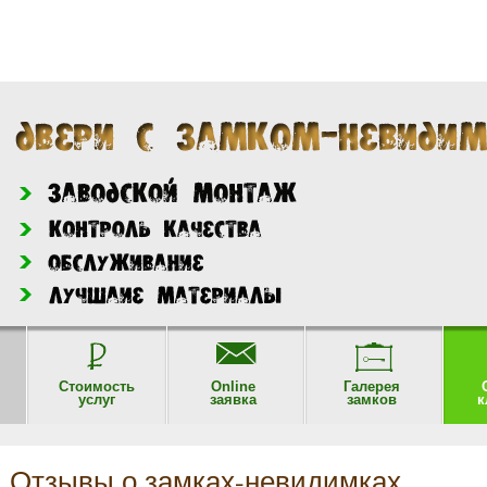
Стоимость
Online
Галерея
услуг
заявка
замков
к
Отзывы о замках-невидимках