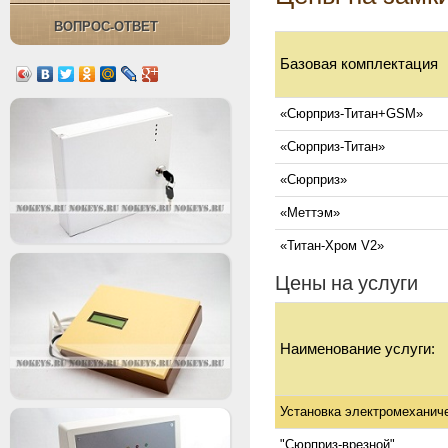
ВОПРОС-ОТВЕТ
Базовая комплектация
«Сюрприз-Титан+GSM»
«Сюрприз-Титан»
«Сюрприз»
«Меттэм»
«Титан-Хром V2»
Цены на услуги
Наименование услуги:
Установка электромеханич
"Сюрприз-врезной"