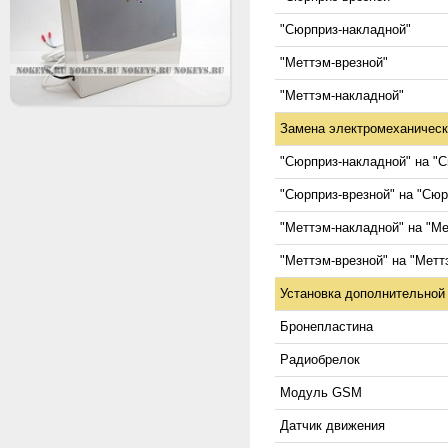
"Сюрприз-накладной"
"Меттэм-врезной"
"Меттэм-накладной"
Замена электромеханическ
"Сюрприз-накладной" на "С
"Сюрприз-врезной" на "Сюр
"Меттэм-накладной" на "Ме
"Меттэм-врезной" на "Метт
Установка дополнительной
Бронепластина
Радиобрелок
Модуль GSM
Датчик движения